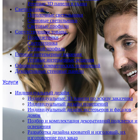
Реечные 3D панели в ткани
Светильники
Потолочные светильники
Стеновые светильники
Световые профили
Сопутствующие товары
Подрозетники
Светотехника
Угловой профиль
Готовые интерьерные решения
Готовые интерьерные решения
Оформление коммерческих помещений
Декоративные стеновые панели
Услуги
Индивидуальный дизайн
Индивидуальные 3D панели по эскизу заказчика
Индивидуальный дизайн помещений
Индивидуальный дизайн экстерьеров и фасадов
домов
Подбор и комплектация декоративной подсветки и
освещения
Разработка дизайна кроватей и изголовий, их
изготовление под заказ