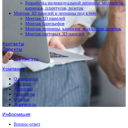
Разработка индивидуальной лепнины, молдингов,
карнизов, плинтусов, розеток
Монтаж 3D панелей и лепнины под ключ
Монтаж 3D панелей
Монтаж барельефов
Монтаж лепнины, карнизов, молдингов, розеток
Монтаж световых 3D панелей
Контакты
Проекты
Все проекты
Компания
О компании
История
Лицензии
Реквизиты
Отзывы
Документы
Информация
Вопрос-ответ