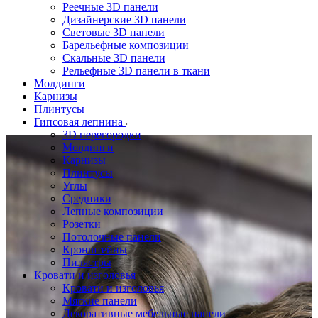
Реечные 3D панели
Дизайнерские 3D панели
Световые 3D панели
Барельефные композиции
Скальные 3D панели
Рельефные 3D панели в ткани
Молдинги
Карнизы
Плинтусы
Гипсовая лепнина
3D перегородки
Молдинги
Карнизы
Плинтусы
Углы
Средники
Лепные композиции
Розетки
Потолочные панели
Кронштейны
Пилястры
Кровати и изголовья
Кровати и изголовья
Мягкие панели
Декоративные мебельные панели