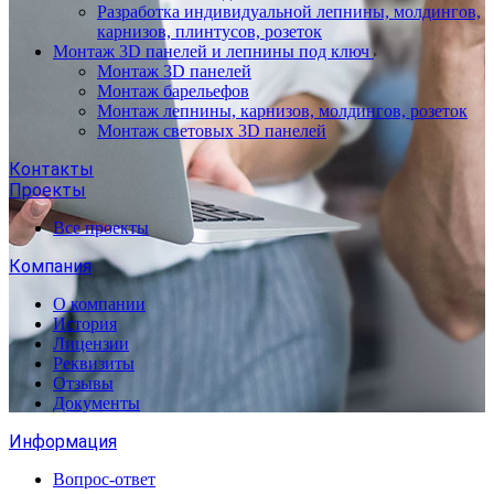
Разработка индивидуальной лепнины, молдингов,
карнизов, плинтусов, розеток
Монтаж 3D панелей и лепнины под ключ
Монтаж 3D панелей
Монтаж барельефов
Монтаж лепнины, карнизов, молдингов, розеток
Монтаж световых 3D панелей
Контакты
Проекты
Все проекты
Компания
О компании
История
Лицензии
Реквизиты
Отзывы
Документы
Информация
Вопрос-ответ