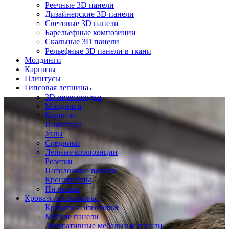
Реечные 3D панели
Дизайнерские 3D панели
Световые 3D панели
Барельефные композиции
Скальные 3D панели
Рельефные 3D панели в ткани
Молдинги
Карнизы
Плинтусы
Гипсовая лепнина
3D перегородки
Молдинги
Карнизы
Плинтусы
Углы
Средники
Лепные композиции
Розетки
Потолочные панели
Кронштейны
Пилястры
Кровати и изголовья
Кровати и изголовья
Мягкие панели
Декоративные мебельные панели