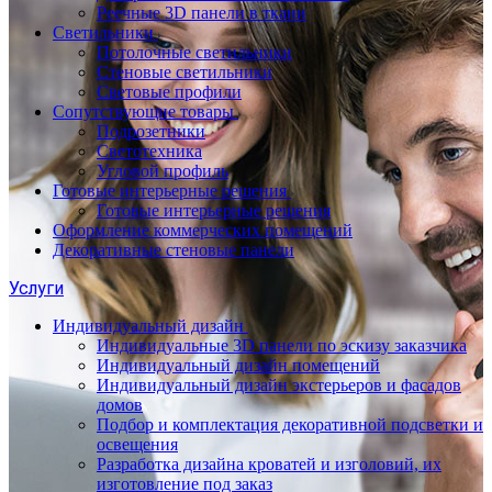
Реечные 3D панели в ткани
Светильники
Потолочные светильники
Стеновые светильники
Световые профили
Сопутствующие товары
Подрозетники
Светотехника
Угловой профиль
Готовые интерьерные решения
Готовые интерьерные решения
Оформление коммерческих помещений
Декоративные стеновые панели
Услуги
Индивидуальный дизайн
Индивидуальные 3D панели по эскизу заказчика
Индивидуальный дизайн помещений
Индивидуальный дизайн экстерьеров и фасадов
домов
Подбор и комплектация декоративной подсветки и
освещения
Разработка дизайна кроватей и изголовий, их
изготовление под заказ